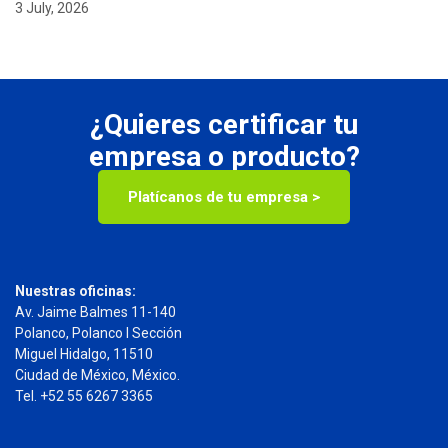
3 July, 2026
¿Quieres certificar tu
empresa o producto?
Platícanos de tu empresa >
Nuestras oficinas:
Av. Jaime Balmes 11-140
Polanco, Polanco I Sección
Miguel Hidalgo, 11510
Ciudad de México, México.
Tel. +52 55 6267 3365