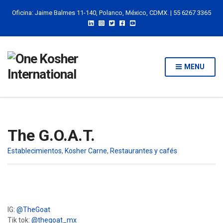
Oficina: Jaime Balmes 11-140, Polanco, México, CDMX. | 55 6267 3365
MENU
The G.O.A.T.
Establecimientos
,
Kosher Carne
,
Restaurantes y cafés
IG:
@TheGoat
Tik tok:
@thegoat_mx