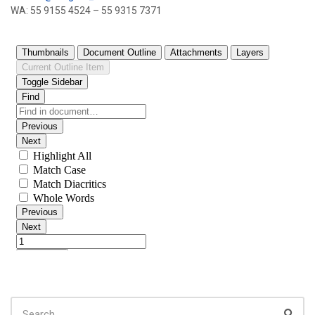
WA: 55 9155 4524 – 55 9315 7371
SEARCH
FOR:
Sear