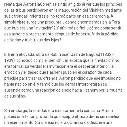
relata que Aarón HaCohen se sintió afligido al ver que los príncipes
de las tribus participaron en la inauguración del Mishkán mediante
sus ofrendas, mientras él no tomó parte en esa ceremonia. A
simple vista surge una pregunta: ¿dónde encontramos en la Torá
que hubiera una “invitación”? Y aún más difícil: ¿cómo podía sentir
esa ausencia precisamente después de haber sufrido la pérdida
de Nadav y Avihú, sus dos hijos?
El Ben Yehoyadá, obra de Rabí Yosef Jaim de Bagdad (1832–
1909), conocido como el Ben Ish Jai, explica que la “invitación” no
era formal. La verdadera invitación era el despertar interior, la
emoción y el deseo que Hashem puso en el corazón de cada
príncipe para traer su ofrenda. Aarón percibió que ese impulso no
había nacido en él y temió que los demás interpretaran su
ausencia como una reacción de enojo hacia Hashem por la muerte
de sus hijos.
Sin embargo, la realidad era exactamente la contraria. Aarón
poseía una fe tan profunda que aceptó el juicio divino sin rebelión
ni resentimiento. Su silencio no era distancia de Dios; era una