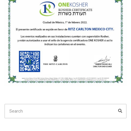
SEARCH
FOR:
Sear