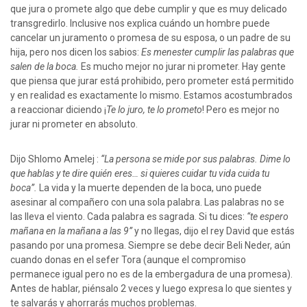
que jura o promete algo que debe cumplir y que es muy delicado
transgredirlo. Inclusive nos explica cuándo un hombre puede
cancelar un juramento o promesa de su esposa, o un padre de su
hija, pero nos dicen los sabios:
Es menester cumplir las palabras que
salen de la boca.
Es mucho mejor no jurar ni prometer. Hay gente
que piensa que jurar está prohibido, pero prometer está permitido
y en realidad es exactamente lo mismo. Estamos acostumbrados
a reaccionar diciendo ¡
Te lo juro, te lo prometo
! Pero es mejor no
jurar ni prometer en absoluto.
Dijo Shlomo Amelej :
“La persona se mide por sus palabras. Dime lo
que hablas y te dire quién eres… si quieres cuidar tu vida cuida tu
boca”.
La vida y la muerte dependen de la boca, uno puede
asesinar al compañero con una sola palabra. Las palabras no se
las lleva el viento. Cada palabra es sagrada. Si tu dices:
“te espero
mañana en la mañana a las 9”
y no llegas, dijo el rey David que estás
pasando por una promesa. Siempre se debe decir Beli Neder, aún
cuando donas en el sefer Tora (aunque el compromiso
permanece igual pero no es de la embergadura de una promesa).
Antes de hablar, piénsalo 2 veces y luego expresa lo que sientes y
te salvarás y ahorrarás muchos problemas.