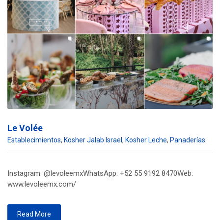
Le Volée
Establecimientos
,
Kosher Jalab Israel
,
Kosher Leche
,
Panaderías
Instagram: @levoleemxWhatsApp: +52 55 9192 8470Web:
www.levoleemx.com/
Read More