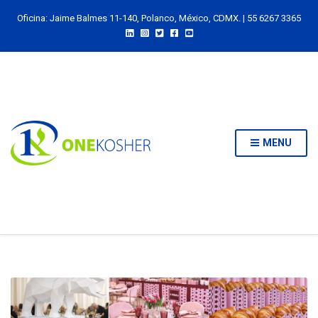
Oficina: Jaime Balmes 11-140, Polanco, México, CDMX. | 55 6267 3365
MENU