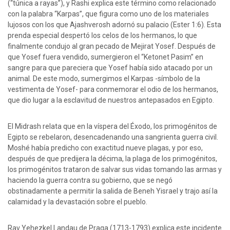
(“túnica a rayas”), y Rashi explica este término como relacionado
con la palabra “Karpas”, que figura como uno de los materiales
lujosos con los que Ajashverosh adornó su palacio (Ester 1:6). Esta
prenda especial despertó los celos de los hermanos, lo que
finalmente condujo al gran pecado de Mejirat Yosef. Después de
que Yosef fuera vendido, sumergieron el “Ketonet Pasim” en
sangre para que pareciera que Yosef había sido atacado por un
animal. De este modo, sumergimos el Karpas -símbolo de la
vestimenta de Yosef- para conmemorar el odio de los hermanos,
que dio lugar a la esclavitud de nuestros antepasados en Egipto.
El Midrash relata que en la víspera del Éxodo, los primogénitos de
Egipto se rebelaron, desencadenando una sangrienta guerra civil.
Moshé había predicho con exactitud nueve plagas, y por eso,
después de que predijera la décima, la plaga de los primogénitos,
los primogénitos trataron de salvar sus vidas tomando las armas y
haciendo la guerra contra su gobierno, que se negó
obstinadamente a permitir la salida de Beneh Yisrael y trajo así la
calamidad y la devastación sobre el pueblo.
Rav Yehezkel Landau de Praga (1713-1793) explica este incidente