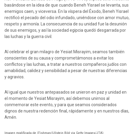
basándose en la idea de que cuando Beneh Yisrael se levanta, sus
enemigos caen, y viceversa. En la víspera del Éxodo, Beneh Yisrael
rectificó el pecado del odio infundado, uniéndose con amor mutuo,
respeto y armonía. La consecuencia de su unidad fue la desunión
de sus enemigos, y así la sociedad egipcia quedó desgarrada por
las luchas y la guerra civil.
Al celebrar el gran milagro de Yesiat Misrayim, seamos también
conscientes de su causa y comprometámonos a evitar los
conflictos y las luchas, a tratar a nuestros compañeros judíos con
amabilidad, calidez y sensibilidad a pesar de nuestras diferencias
y agravios.
Al igual que nuestros antepasados se unieron en paz y unidad en
el momento de Yesiat Misrayim, así debemos unirnos al
conmemorar este evento, y para que seamos considerados
dignos de nuestra redención final, rápidamente y en nuestros días,
Amén.
Imagen modificada de (Fishman/Ullstein Bild via Getty Images/JTA)