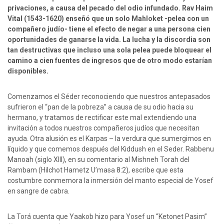
privaciones, a causa del pecado del odio infundado. Rav Haim
Vital (1543-1620) enseñó que un solo Mahloket -pelea con un
compañero judío- tiene el efecto de negar a una persona cien
oportunidades de ganarse la vida. La lucha y la discordia son
tan destructivas que incluso una sola pelea puede bloquear el
camino a cien fuentes de ingresos que de otro modo estarían
disponibles.
Comenzamos el Séder reconociendo que nuestros antepasados
sufrieron el “pan de la pobreza” a causa de su odio hacia su
hermano, y tratamos de rectificar este mal extendiendo una
invitación a todos nuestros compañeros judíos que necesitan
ayuda. Otra alusión es el Karpas – la verdura que sumergimos en
líquido y que comemos después del Kiddush en el Seder. Rabbenu
Manoah (siglo XIII), en su comentario al Mishneh Torah del
Rambam (Hilchot Hametz U’masa 8:2), escribe que esta
costumbre conmemora la inmersión del manto especial de Yosef
en sangre de cabra.
La Torá cuenta que Yaakob hizo para Yosef un “Ketonet Pasim”