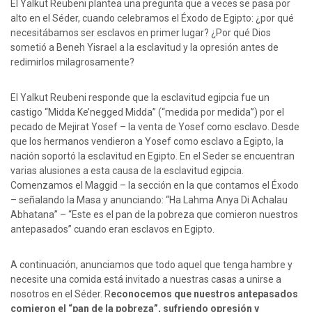
El Yalkut Reubeni plantea una pregunta que a veces se pasa por
alto en el Séder, cuando celebramos el Éxodo de Egipto: ¿por qué
necesitábamos ser esclavos en primer lugar? ¿Por qué Dios
sometió a Beneh Yisrael a la esclavitud y la opresión antes de
redimirlos milagrosamente?
El Yalkut Reubeni responde que la esclavitud egipcia fue un
castigo “Midda Ke’negged Midda” (“medida por medida”) por el
pecado de Mejirat Yosef – la venta de Yosef como esclavo. Desde
que los hermanos vendieron a Yosef como esclavo a Egipto, la
nación soportó la esclavitud en Egipto. En el Seder se encuentran
varias alusiones a esta causa de la esclavitud egipcia.
Comenzamos el Maggid – la sección en la que contamos el Éxodo
– señalando la Masa y anunciando: “Ha Lahma Anya Di Achalau
Abhatana” – “Este es el pan de la pobreza que comieron nuestros
antepasados” cuando eran esclavos en Egipto.
A continuación, anunciamos que todo aquel que tenga hambre y
necesite una comida está invitado a nuestras casas a unirse a
nosotros en el Séder. R
econocemos que nuestros antepasados
comieron el “pan de la pobreza”, sufriendo opresión y