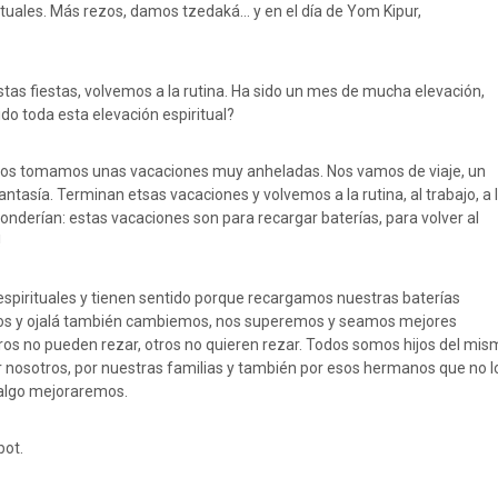
ituales. Más rezos, damos tzedaká… y en el día de Yom Kipur,
as fiestas, volvemos a la rutina. Ha sido un mes de mucha elevación,
ido toda esta elevación espiritual?
tros tomamos unas vacaciones muy anheladas. Nos vamos de viaje, un
 fantasía. Terminan etsas vacaciones y volvemos a la rutina, al trabajo, a 
ponderían: estas vacaciones son para recargar baterías, para volver al
!
espirituales y tienen sentido porque recargamos nuestras baterías
onos y ojalá también cambiemos, nos superemos y seamos mejores
os no pueden rezar, otros no quieren rezar. Todos somos hijos del mis
nosotros, por nuestras familias y también por esos hermanos que no l
algo mejoraremos.
bot.