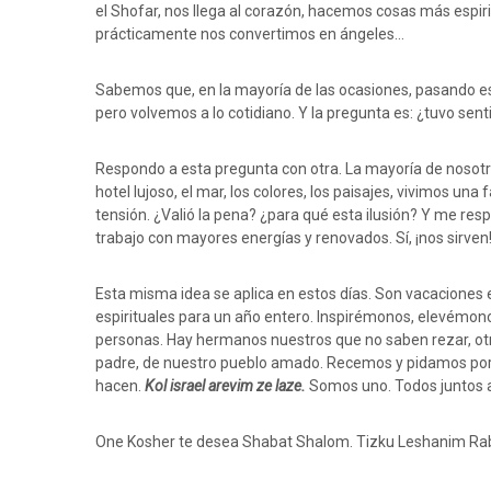
el Shofar, nos llega al corazón, hacemos cosas más espir
prácticamente nos convertimos en ángeles…
Sabemos que, en la mayoría de las ocasiones, pasando est
pero volvemos a lo cotidiano. Y la pregunta es: ¿tuvo sent
Respondo a esta pregunta con otra. La mayoría de noso
hotel lujoso, el mar, los colores, los paisajes, vivimos una
tensión. ¿Valió la pena? ¿para qué esta ilusión? Y me res
trabajo con mayores energías y renovados. Sí, ¡nos sirven
Esta misma idea se aplica en estos días. Son vacaciones 
espirituales para un año entero. Inspirémonos, elevém
personas. Hay hermanos nuestros que no saben rezar, otr
padre, de nuestro pueblo amado. Recemos y pidamos por 
hacen.
Kol israel arevim ze laze.
Somos uno. Todos juntos 
One Kosher te desea Shabat Shalom. Tizku Leshanim Ra