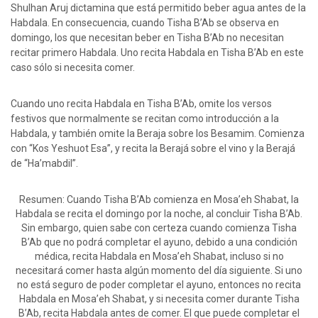
Shulhan Aruj dictamina que está permitido beber agua antes de la
Habdala. En consecuencia, cuando Tisha B’Ab se observa en
domingo, los que necesitan beber en Tisha B’Ab no necesitan
recitar primero Habdala. Uno recita Habdala en Tisha B’Ab en este
caso sólo si necesita comer.
Cuando uno recita Habdala en Tisha B’Ab, omite los versos
festivos que normalmente se recitan como introducción a la
Habdala, y también omite la Beraja sobre los Besamim. Comienza
con “Kos Yeshuot Esa”, y recita la Berajá sobre el vino y la Berajá
de “Ha’mabdil”.
Resumen: Cuando Tisha B’Ab comienza en Mosa’eh Shabat, la
Habdala se recita el domingo por la noche, al concluir Tisha B’Ab.
Sin embargo, quien sabe con certeza cuando comienza Tisha
B’Ab que no podrá completar el ayuno, debido a una condición
médica, recita Habdala en Mosa’eh Shabat, incluso si no
necesitará comer hasta algún momento del día siguiente. Si uno
no está seguro de poder completar el ayuno, entonces no recita
Habdala en Mosa’eh Shabat, y si necesita comer durante Tisha
B’Ab, recita Habdala antes de comer. El que puede completar el