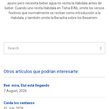
ayuno pero necesita beber agua no recita la Habdala antes de
beber. Cuando uno recita Habdala en Tisha B’Ab, omite los versos
festivos que normalmente se recitan como introducción a la
Habdala, y también omite la Beracha sobre los Besamim.
SEARCH
FOR:
Sear
Otros artículos que podrían interesarte:
Reé: mira, Elul está llegando
7 August, 2026
Cuida los centavos
31 July, 2026